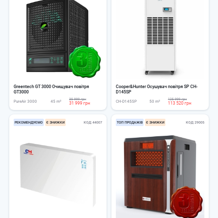
Greentech GT 3000 Очищувач повітря
Cooper&Hunter Осушувач повітря SP CH-
GT3000
D145SP
35 999 грн
125 999 грн
PureAir 3000
45 m²
CH-D145SP
50 m²
31 999 грн
113 520 грн
РЕКОМЕНДУЄМО
Є ЗНИЖКИ
КОД
44007
ТОП ПРОДАЖІВ
Є ЗНИЖКИ
КОД
29005