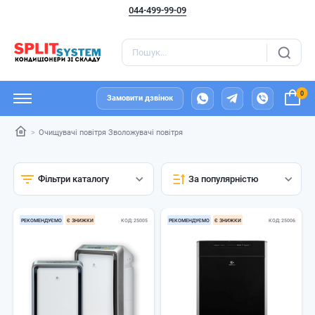
044-499-99-09
0
Замовити дзвінок
Очищувачі повітря Зволожувачі повітря
Фільтри каталогу
За популярністю
РЕКОМЕНДУЄМО
Є ЗНИЖКИ
КОД
25005
РЕКОМЕНДУЄМО
Є ЗНИЖКИ
КОД
25006