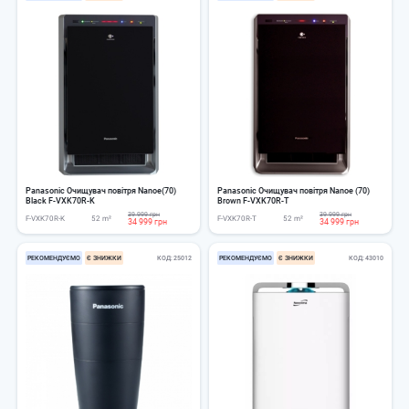
Panasonic Очищувач повітря Nanoe(70)
Panasonic Очищувач повітря Nanoe (70)
Black F-VXK70R-K
Brown F-VXK70R-T
39 999 грн
39 999 грн
F-VXK70R-K
52 m²
F-VXK70R-T
52 m²
34 999 грн
34 999 грн
РЕКОМЕНДУЄМО
Є ЗНИЖКИ
КОД
25012
РЕКОМЕНДУЄМО
Є ЗНИЖКИ
КОД
43010