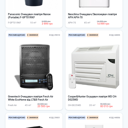
Panasonic Очищувач повітря Nanoe
Neoclima Очищувач/Зволожувач повітря
(Portable) F-GPT01RKF
APH APH-70
5 999 грн
16 999 грн
F-GPT01RKF
10 m²
APH-70
45 m²
3 999 грн
14 999 грн
РЕКОМЕНДУЄМО
Є ЗНИЖКИ
КОД
29010
РЕКОМЕНДУЄМО
Є ЗНИЖКИ
КОД
44005
Greentech Очищувач повітря Fresh Air
Cooper&Hunter Осушувач повітря WD CH-
White EcoHome від LT&B Fresh Air
D025WD
22 500 грн
90 500 грн
Fresh Air
45 m²
CH-D025WD
20 m²
20 500 грн
80 010 грн
РЕКОМЕНДУЄМО
Є ЗНИЖКИ
КОД
29001
РЕКОМЕНДУЄМО
Є ЗНИЖКИ
КОД
44006