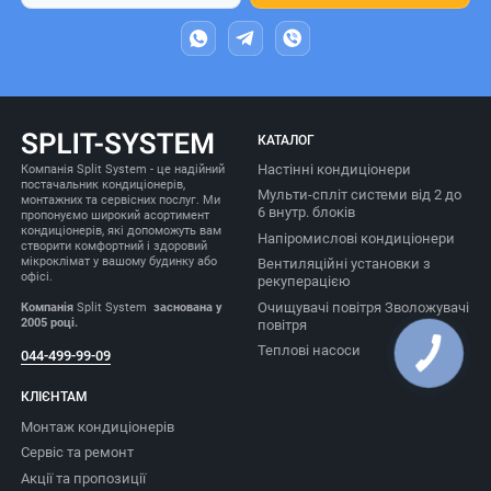
КАТАЛОГ
Настінні кондиціонери
Компанія Split System - це надійний
постачальник кондиціонерів,
Мульти-спліт системи від 2 до
монтажних та сервісних послуг. Ми
6 внутр. блоків
пропонуємо широкий асортимент
кондиціонерів, які допоможуть вам
Напіромислові кондиціонери
створити комфортний і здоровий
мікроклімат у вашому будинку або
Вентиляційні установки з
офісі.
рекуперацією
Очищувачі повітря Зволожувачі
Компанія
Split System
заснована у
2005 році.
повітря
Теплові насоси
044-499-99-09
КЛІЄНТАМ
Монтаж кондиціонерів
Сервіс та ремонт
Акції та пропозиції