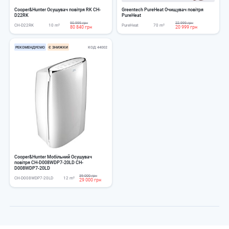
Cooper&Hunter Осушувач повітря RK CH-
Greentech PureHeat Очищувач повітря
D22RK
PureHeat
90 999 грн
22 999 грн
CH-D22RK
10 m²
PureHeat
70 m²
80 840 грн
20 999 грн
РЕКОМЕНДУЄМО
Є ЗНИЖКИ
КОД
44002
Cooper&Hunter Мобільний Осушувач
повітря CH-D008WDP7-20LD CH-
D008WDP7-20LD
39 000 грн
CH-D008WDP7-20LD
12 m²
29 000 грн