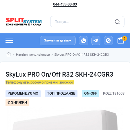
044-499-99-09
0
Замовити дзвінок
Настінні кондиціонери
SkyLux PRO On/Off R32 SKH-24CGR3
SkyLux PRO On/Off R32 SKH-24CGR3
Телефонуйте, робимо приємні знижки!
РЕКОМЕНДУЄМО
ТОП ПРОДАЖІВ
ОN-ОFF
КОД
181003
Є ЗНИЖКИ