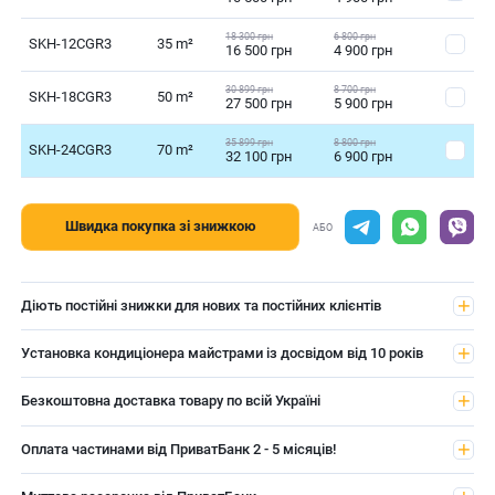
18 300 грн
6 800 грн
SKH-12CGR3
35 m²
16 500 грн
4 900 грн
30 899 грн
8 700 грн
SKH-18CGR3
50 m²
27 500 грн
5 900 грн
35 899 грн
8 800 грн
SKH-24CGR3
70 m²
32 100 грн
6 900 грн
Швидка покупка зі знижкою
АБО
Діють постійні знижки для нових та постійних клієнтів
Установка кондиціонера майстрами із досвідом від 10 років
Безкоштовна доставка товару по всій Україні
Оплата частинами від ПриватБанк 2 - 5 місяців!