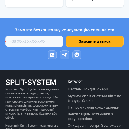
Замовте безкоштовну консультацію спеціаліста
Номер
Замовити дзвінок
телефону
КАТАЛОГ
Настінні кондиціонери
Компанія Split System - це надійний
постачальник кондиціонерів,
Мульти-спліт системи від 2 до
монтажних та сервісних послуг. Ми
6 внутр. блоків
пропонуємо широкий асортимент
кондиціонерів, які допоможуть вам
Напіромислові кондиціонери
створити комфортний і здоровий
мікроклімат у вашому будинку або
Вентиляційні установки з
офісі.
рекуперацією
Очищувачі повітря Зволожувачі
Компанія
Split System
заснована у