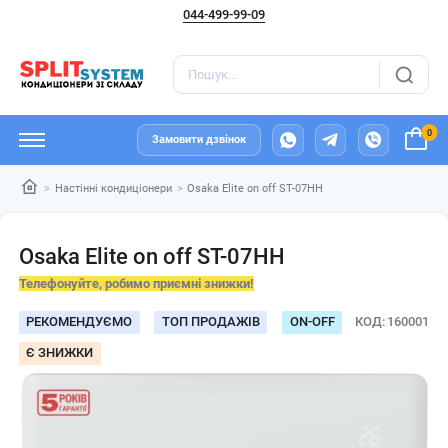
044-499-99-09
0
Замовити дзвінок
Настінні кондиціонери
Osaka Elite on off ST-07HH
Osaka Elite on off ST-07HH
Телефонуйте, робимо приємні знижки!
РЕКОМЕНДУЄМО
ТОП ПРОДАЖІВ
ОN-ОFF
КОД
160001
Є ЗНИЖКИ