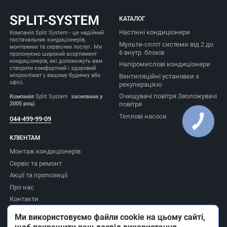
КАТАЛОГ
Настінні кондиціонери
Компанія Split System - це надійний
постачальник кондиціонерів,
Мульти-спліт системи від 2 до
монтажних та сервісних послуг. Ми
6 внутр. блоків
пропонуємо широкий асортимент
кондиціонерів, які допоможуть вам
Напіромислові кондиціонери
створити комфортний і здоровий
мікроклімат у вашому будинку або
Вентиляційні установки з
офісі.
рекуперацією
Очищувачі повітря Зволожувачі
Компанія
Split System
заснована у
2005 році.
повітря
Теплові насоси
044-499-99-09
КЛІЄНТАМ
Монтаж кондиціонерів
Сервіс та ремонт
Акції та пропозиції
Про нас
Контакти
Доставка та оплата
Ми використовуємо файли cookie на цьому сайті,
Повернення товару