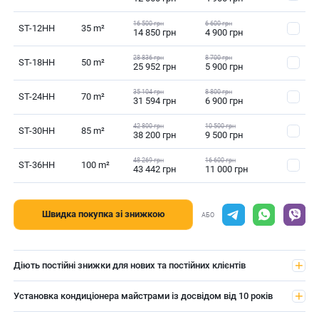
16 500 грн
6 600 грн
ST-12HH
35 m²
14 850 грн
4 900 грн
28 836 грн
8 700 грн
ST-18HH
50 m²
25 952 грн
5 900 грн
35 104 грн
8 800 грн
ST-24HH
70 m²
31 594 грн
6 900 грн
42 800 грн
10 500 грн
ST-30HH
85 m²
38 200 грн
9 500 грн
48 269 грн
16 600 грн
ST-36HH
100 m²
43 442 грн
11 000 грн
Швидка покупка зі знижкою
АБО
Діють постійні знижки для нових та постійних клієнтів
Установка кондиціонера майстрами із досвідом від 10 років