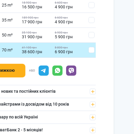
18 900 грн
6 600 грн
25 m²
16 500 грн
4 900 грн
189 900 грн
6 600 грн
35 m²
17 900 грн
4 900 грн
35 100 грн
6 900 грн
50 m²
31 900 грн
5 900 грн
41 100 грн
8 800 грн
70 m²
38 600 грн
6 900 грн
знижкою
АБО
 нових та постійних клієнтів
айстрами із досвідом від 10 років
ру по всій Україні
атБанк 2 - 5 місяців!