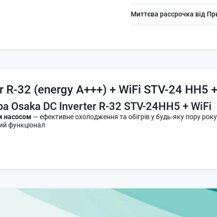
Миттєва рассрочка від П
r R-32 (energy A+++) + WiFi STV-24 HH5 +
а Osaka DC Inverter R-32 STV-24HH5 + WiFi
м насосом
— ефективне охолодження та обігрів у будь-яку пору року
ий функціонал