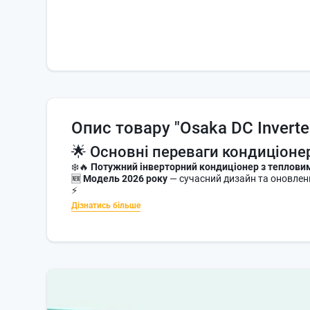
Опис товару
"Osaka DC Inverte
🌟 Основні переваги кондиціонер
❄️🔥
Потужний інверторний кондиціонер з теплови
🆕
Модель 2026 року
— сучасний дизайн та оновлен
⚡
Дізнатись більше