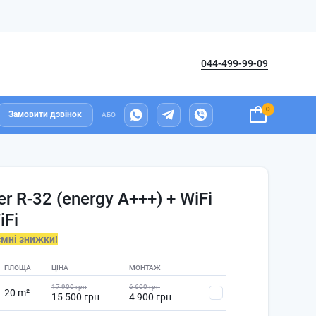
044-499-99-09
0
Замовити дзвінок
АБО
er R-32 (energy A+++) + WiFi
iFi
ємні знижки!
ПЛОЩА
ЦІНА
МОНТАЖ
17 900 грн
6 600 грн
20 m²
15 500 грн
4 900 грн