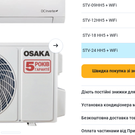
STV-09HH5 + WiFi
STV-12HH5 + WiFi
STV-18 HH5 + WiFi
STV-24 HH5 + WiFi
Швидка покупка зі 
Діють постійні знижки для
Установка кондиціонера м
Безкоштовна доставка това
Оплата частинами від Прив