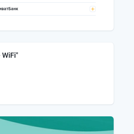
риватБанк
 WiFi"