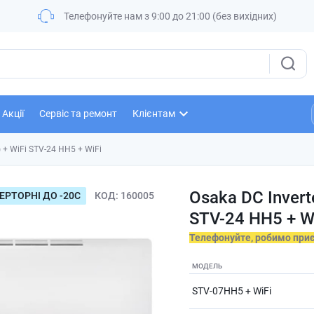
Телефонуйте нам з 9:00 до 21:00 (без вихідних)
Акції
Сервіс та ремонт
Клієнтам
) + WiFi STV-24 HH5 + WiFi
Osaka DC Invert
ЕРТОРНІ ДО -20С
КОД
160005
STV-24 HH5 + W
Телефонуйте, робимо при
МОДЕЛЬ
STV-07HH5 + WiFi