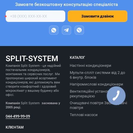
Замовте безкоштовну консультацію спеціаліста
Номер
Замовити дзвінок
телефону
КАТАЛОГ
Настінні кондиціонери
Компанія Split System - це надійний
постачальник кондиціонерів,
Мульти-спліт системи від 2 до
монтажних та сервісних послуг. Ми
6 внутр. блоків
пропонуємо широкий асортимент
кондиціонерів, які допоможуть вам
Напіромислові кондиціонери
створити комфортний і здоровий
мікроклімат у вашому будинку або
Вентиляційні установки з
офісі.
рекуперацією
Очищувачі повітря Зволожувачі
Компанія
Split System
заснована у
2005 році.
повітря
Теплові насоси
044-499-99-09
КЛІЄНТАМ