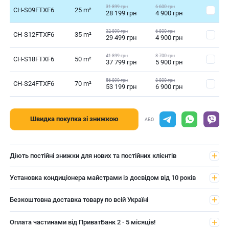
31 899 грн
6 600 грн
CH-S09FTXF6
25 m²
28 199 грн
4 900 грн
32 899 грн
6 800 грн
CH-S12FTXF6
35 m²
29 499 грн
4 900 грн
41 899 грн
8 700 грн
CH-S18FTXF6
50 m²
37 799 грн
5 900 грн
56 899 грн
8 800 грн
CH-S24FTXF6
70 m²
53 199 грн
6 900 грн
Швидка покупка зі знижкою
АБО
Діють постійні знижки для нових та постійних клієнтів
Установка кондиціонера майстрами із досвідом від 10 років
Безкоштовна доставка товару по всій Україні
Оплата частинами від ПриватБанк 2 - 5 місяців!