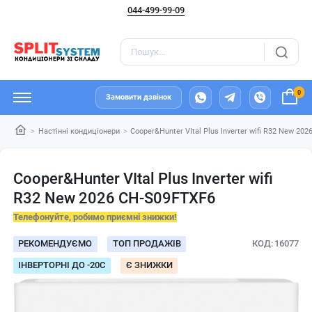
044-499-99-09
0
Замовити дзвінок
Настінні кондиціонери
Cooper&Hunter VItal Plus Inverter wifi R32 New 20
Cooper&Hunter VItal Plus Inverter wifi
R32 New 2026 CH-S09FTXF6
Телефонуйте, робимо приємні знижки!
РЕКОМЕНДУЄМО
ТОП ПРОДАЖІВ
КОД
16077
ІНВЕРТОРНІ ДО -20С
Є ЗНИЖКИ