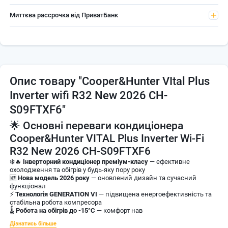
Миттєва рассрочка від ПриватБанк
Опис товару
"Cooper&Hunter VItal Plus
Inverter wifi R32 New 2026 CH-
S09FTXF6"
🌟 Основні переваги кондиціонера
Cooper&Hunter VITAL Plus Inverter Wi-Fi
R32 New 2026 CH-S09FTXF6
❄️🔥
Інверторний кондиціонер преміум-класу
— ефективне
охолодження та обігрів у будь-яку пору року
🆕
Нова модель 2026 року
— оновлений дизайн та сучасний
функціонал
⚡
Технологія GENERATION VI
— підвищена енергоефективність та
стабільна робота компресора
🌡
Робота на обігрів до -15°C
— комфорт нав
Дізнатись більше