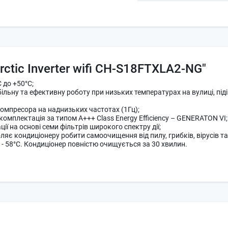
rctic Inverter wifi CH-S18FTXLA2-NG"
 до +50°С;
льну та ефективну роботу при низьких температурах на вулиці, піді
 компресора на наднизьких частотах (1Гц);
омплектація за типом А+++ Class Energy Efficiency – GENERATON VI;
ії на основі семи фільтрів широкого спектру дії;
яє кондиціонеру робити самоочищення від пилу, грибків, вірусів та
- 58°C. Кондиціонер повністю очищується за 30 хвилин.