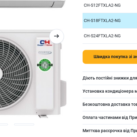
CH-S12FTXLA2-NG
CH-S18FTXLA2-NG
CH-S24FTXLA2-NG
Швидка покупка зі 
Діють постійні знижки для
Установка кондиціонера м
Безкоштовна доставка това
Оплата частинами від Прив
Миттєва рассрочка від П