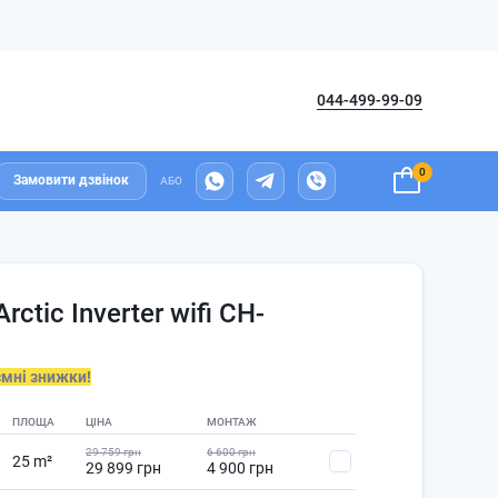
044-499-99-09
0
Замовити дзвінок
АБО
ctic Inverter wifi CH-
ємні знижки!
ПЛОЩА
ЦІНА
МОНТАЖ
29 759 грн
6 600 грн
25 m²
29 899 грн
4 900 грн