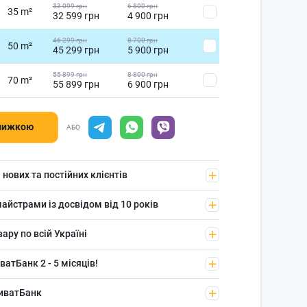
33 099 грн
6 800 грн
35 m²
32 599 грн
4 900 грн
46 299 грн
8 700 грн
50 m²
45 299 грн
5 900 грн
55 899 грн
8 800 грн
70 m²
55 899 грн
6 900 грн
знижкою
АБО
 нових та постійних клієнтів
айстрами із досвідом від 10 років
ру по всій Україні
атБанк 2 - 5 місяців!
риватБанк